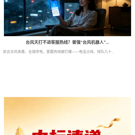
台风天打不进客服热线？普强“台风机器人”...
前言台风来袭，全城停电，客服热线被打爆——电话占线、排队几十...