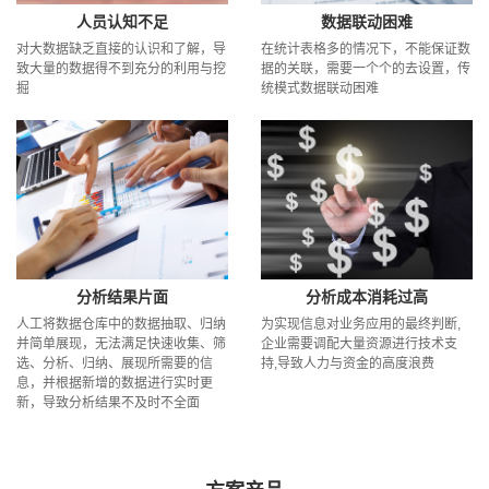
人员认知不足
数据联动困难
对大数据缺乏直接的认识和了解，导
在统计表格多的情况下，不能保证数
致大量的数据得不到充分的利用与挖
据的关联，需要一个个的去设置，传
掘
统模式数据联动困难
分析结果片面
分析成本消耗过高
人工将数据仓库中的数据抽取、归纳
为实现信息对业务应用的最终判断,
并简单展现，无法满足快速收集、筛
企业需要调配大量资源进行技术支
选、分析、归纳、展现所需要的信
持,导致人力与资金的高度浪费
息，并根据新增的数据进行实时更
新，导致分析结果不及时不全面