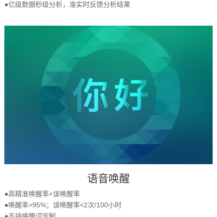
●亿级数据秒级分析，准实时反馈分析结果
语音唤醒
●高精准唤醒率+误唤醒率
●唤醒率>95%；误唤醒率<2次/100小时
●支持唤醒词定制