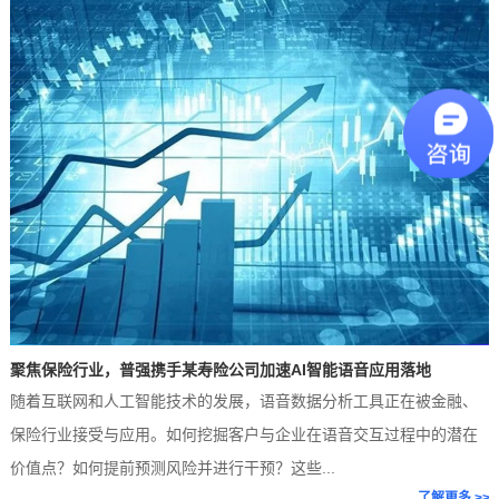
业
痛
点
聚焦保险行业，普强携手某寿险公司加速AI智能语音应用落地
随着互联网和人工智能技术的发展，语音数据分析工具正在被金融、
>
保险行业接受与应用。如何挖掘客户与企业在语音交互过程中的潜在
价值点？如何提前预测风险并进行干预？这些...
了解更多 >>