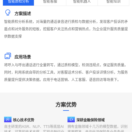
智能质检分析
智能客服
智能机器人
智能培训
业
方案描述
痛
智能质检分析系统，对海量的通话录音进行质检与数据分析，发现客户投诉的矛
点
盾点和对外服务的短板，挖掘客户关注热点和营销热点，为企业提升服务质量提
供数据支撑
应用场景
将呼入与呼出通话进行全量转写，通过质检模型，检测违规点，保证服务质量。
同时，利用系统自带的分析工具，对客服话术分析、客户投诉详情分析，为服务
质量提升提供决策依据。应用于电话营销、人工客服、语音回访等场景下。
方案优势
行
核心技术优势
深耕金融保险领域
业
自主研发的ASR、NLP、TTS等底层AI
拥有金融领域十几万的模型数据，识别
技术，可靠的技术支撑，实现金融行业
率更精准，产品纵深保险各业务条线。