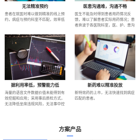
无法精准预约
医患沟通难，沟通不畅
患者在就医时难以做到精准的线上预
医生不能及时得到患者用药情况反
约，病症与预约科室不匹配，效率低
馈，难以了解患者实际用药情况；患
者奔波于各医院科室，医、护、患沟
通不畅引发各种问题，患者体验差。
据利用率低，预警能力低
新药难以精准投放
海量的语音文件数据价值未能得到有
新特效药的上市，无法快速找到病症
效挖掘和应用；采用事后质检方式，
匹配的患者。
无法降低坐席违规风险，无法事中控
制，实时预警。
方案产品