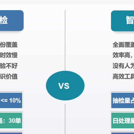
行
业
痛
点