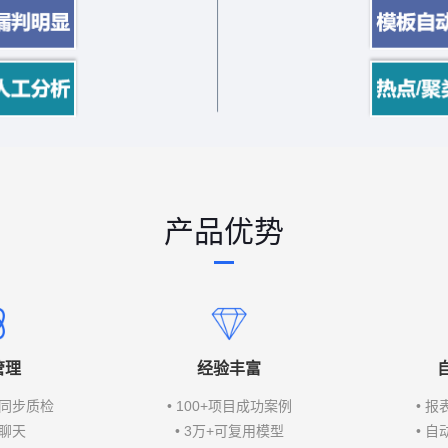
产品优势
行
业
痛
管理
经验丰富
器同步质检
• 100+项目成功案例
• 
点
+聊天
• 3万+可复用模型
• 