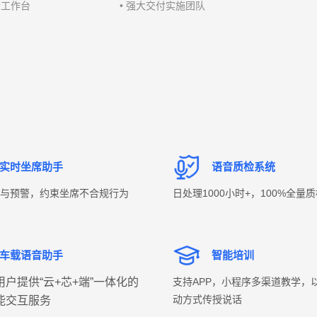
检工作台
• 强大交付实施团队
实时坐席助手
语音质检系统
与预警，约束坐席不合规行为
日处理1000小时+，100%全量
车载语音助手
智能培训
户提供“云+芯+端”一体化的
支持APP，小程序多渠道教学，
动方式传授说话
能交互服务