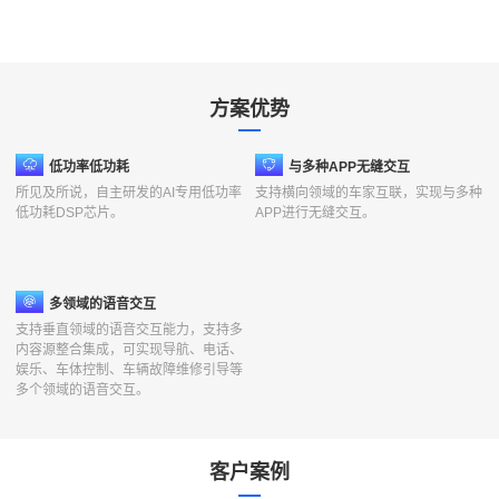
方案优势
行
低功率低功耗
与多种APP无缝交互
业
所见及所说，自主研发的AI专用低功率
支持横向领域的车家互联，实现与多种
痛
低功耗DSP芯片。
APP进行无缝交互。
点
多领域的语音交互
支持垂直领域的语音交互能力，支持多
内容源整合集成，可实现导航、电话、
娱乐、车体控制、车辆故障维修引导等
多个领域的语音交互。
客户案例