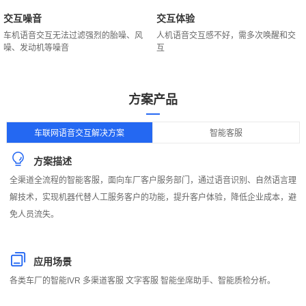
交互噪音
交互体验
车机语音交互无法过滤强烈的胎噪、风
人机语音交互感不好，需多次唤醒和交
噪、发动机等噪音
互
方案产品
行
车联网语音交互解决方案
智能客服
业
方案描述
痛
全渠道全流程的智能客服，面向车厂客户服务部门，通过语音识别、自然语言理
点
解技术，实现机器代替人工服务客户的功能，提升客户体验，降低企业成本，避
免人员流失。
应用场景
各类车厂的智能IVR 多渠道客服 文字客服 智能坐席助手、智能质检分析。