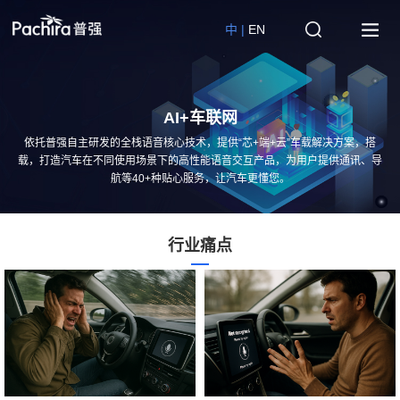
中 |
EN
AI+车联网
依托普强自主研发的全栈语音核心技术，提供“芯+端+云”车载解决方案，搭
载，打造汽车在不同使用场景下的高性能语音交互产品，为用户提供通讯、导
航等40+种贴心服务，让汽车更懂您。
行业痛点
行
业
痛
点