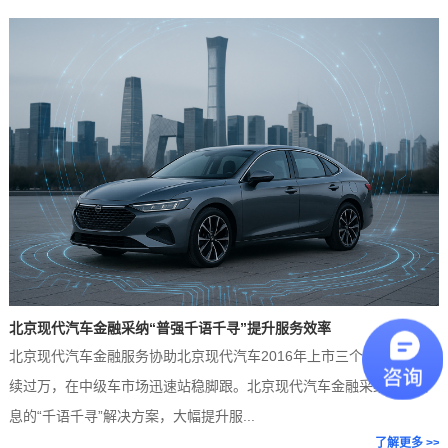
行
业
痛
点
北京现代汽车金融采纳“普强千语千寻”提升服务效率
北京现代汽车金融服务协助北京现代汽车2016年上市三个月的销量连
续过万，在中级车市场迅速站稳脚跟。北京现代汽车金融采纳普强信
统
息的“千语千寻”解决方案，大幅提升服...
，
了解更多 >>