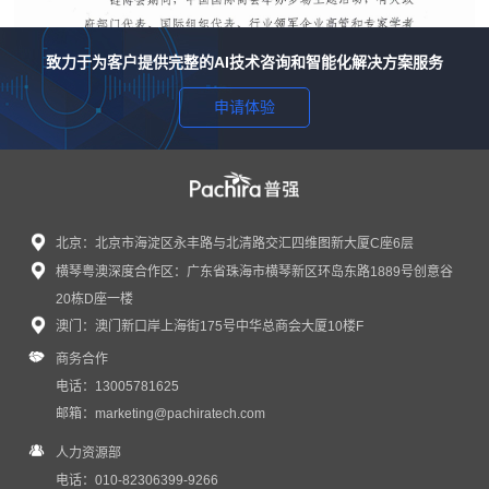
致力于为客户提供完整的AI技术咨询和智能化解决方案服务
申请体验
北京：北京市海淀区永丰路与北清路交汇四维图新大厦C座6层
横琴粤澳深度合作区：广东省珠海市横琴新区环岛东路1889号创意谷
感谢信｜普强蒲瑶女士受邀出席第四届链博会...
20栋D座一楼
近日，普强收到来自中国国际商会的感谢信，对普强C...
澳门：澳门新口岸上海街175号中华总商会大厦10楼F
商务合作
电话：13005781625
邮箱：
marketing@pachiratech.com
人力资源部
电话：010-82306399-9266