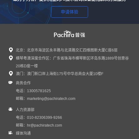
申请体验
北京：北京市海淀区永丰路与北清路交汇四维图新大厦C座6层
横琴粤澳深度合作区：广东省珠海市横琴新区环岛东路1889号创意谷
感谢信｜普强蒲瑶女士受邀出席第四届链博会...
20栋D座一楼
近日，普强收到来自中国国际商会的感谢信，对普强C...
澳门：澳门新口岸上海街175号中华总商会大厦10楼F
商务合作
电话：13005781625
邮箱：
marketing@pachiratech.com
人力资源部
电话：010-82306399-9266
邮箱：
hr@pachiratech.com
媒体沟通