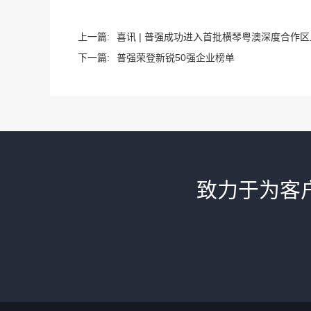
上一篇:
喜讯 | 普强成功进入首批横琴粤澳深度合作区
下一篇:
普强荣登新锐50强企业榜单
致力于为客