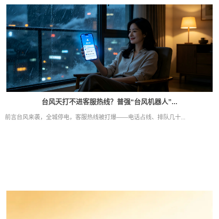
台风天打不进客服热线？普强“台风机器人”...
前言台风来袭，全城停电，客服热线被打爆——电话占线、排队几十...