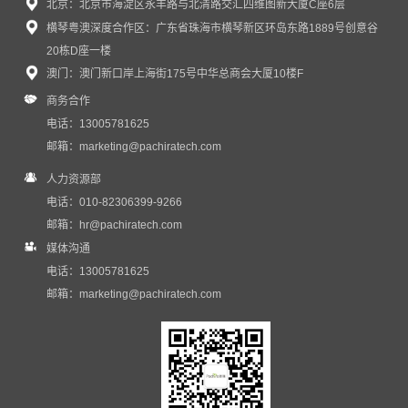
北京：北京市海淀区永丰路与北清路交汇四维图新大厦C座6层
横琴粤澳深度合作区：广东省珠海市横琴新区环岛东路1889号创意谷
感谢信｜普强蒲瑶女士受邀出席第四届链博会...
20栋D座一楼
近日，普强收到来自中国国际商会的感谢信，对普强C...
澳门：澳门新口岸上海街175号中华总商会大厦10楼F
商务合作
电话：13005781625
邮箱：
marketing@pachiratech.com
人力资源部
电话：010-82306399-9266
邮箱：
hr@pachiratech.com
媒体沟通
电话：13005781625
邮箱：
marketing@pachiratech.com