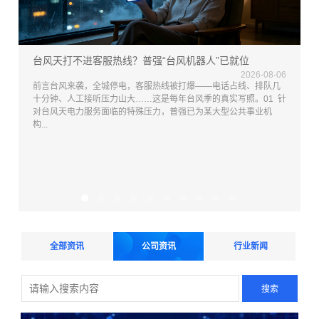
台风天打不进客服热线？普强“台风机器人”已就位
2026-08-06
前言台风来袭，全城停电，客服热线被打爆——电话占线、排队几
十分钟、人工接听压力山大……这是每年台风季的真实写照。01 针
对台风天电力服务面临的特殊压力，普强已为某大型公共事业机
构...
8
6
与
全部资讯
公司资讯
行业新闻