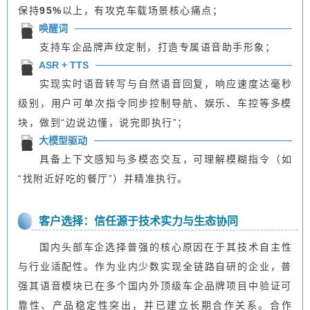
保持
95%
以上，有攻克车载场景核心痛点；
唤醒词
支持车企品牌声纹定制，打造专属语音助手形象；
ASR + TTS
实现实时语音转写与自然语音回复，响应速度达毫秒
级别，用户可单次指令同步控制导航、娱乐、车控等多模
块，做到“边说边懂，说完即执行”；
大模型驱动
具备上下文感知与多模态交互，可理解模糊指令（如
“找附近好吃的餐厅”）并精准执行。
客户选择：信任源于技术实力与生态协同
国内头部车企选择普强的核心原因在于其技术自主性
与行业适配性。作为业内少数实现全链路自研的企业，普
强其语音模块已在多个国内外顶级车企品牌项目中验证可
靠性、产品稳定性突出，并已建立长期合作关系。合作