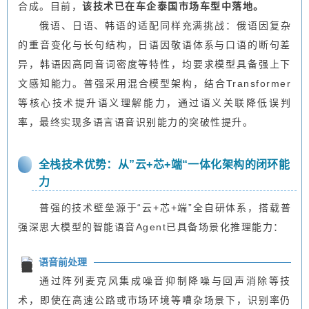
合成。目前，
该技术已在车企泰国市场车型中落地。
俄语、日语、韩语的适配同样充满挑战：俄语因复杂
的重音变化与长句结构，日语因敬语体系与口语的断句差
异，韩语因高同音词密度等特性，均要求模型具备强上下
文感知能力。普强采用混合模型架构，结合Transformer
等核心技术提升语义理解能力，通过语义关联降低误判
率，最终实现多语言语音识别能力的突破性提升。
全栈技术优势：从”云+芯+端“一体化架构的闭环能
力
普强的技术壁垒源于“云+芯+端”全自研体系，搭载普
强深思大模型的智能语音Agent已具备场景化推理能力：
语音前处理
通过阵列麦克风集成噪音抑制降噪与回声消除等技
术，即使在高速公路或市场环境等嘈杂场景下，识别率仍