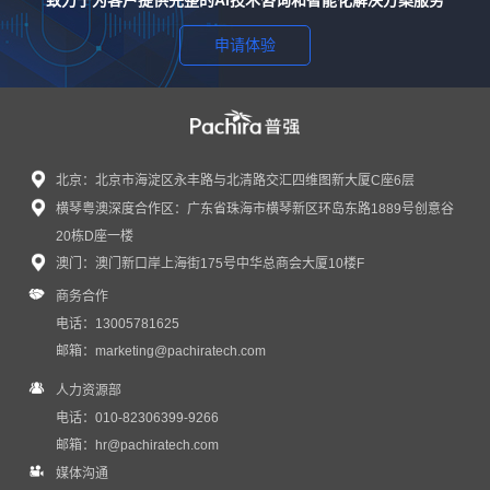
申请体验
北京：北京市海淀区永丰路与北清路交汇四维图新大厦C座6层
横琴粤澳深度合作区：广东省珠海市横琴新区环岛东路1889号创意谷
感谢信｜普强蒲瑶女士受邀出席第四届链博会...
20栋D座一楼
近日，普强收到来自中国国际商会的感谢信，对普强C...
澳门：澳门新口岸上海街175号中华总商会大厦10楼F
商务合作
电话：13005781625
邮箱：
marketing@pachiratech.com
人力资源部
电话：010-82306399-9266
邮箱：
hr@pachiratech.com
媒体沟通