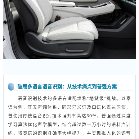
破局多语言语音识别：从技术痛点到普强方案
语音识别技术的多语言适配堪称“地狱级”挑战。以泰
语为例，其五声调体系、同形异义词及口语化表达习惯，
曾使用传统语音识别技术误判率高达30%，普强通过深度
学习算法优化声学模型，结合超过数十万小时的语料库训
练，将泰语的识别准确率大幅提升，并实现拟人化的语音