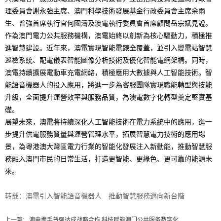
理委員會謝永強主席、澳門科學技術發展基金行政委員會主席余雨
生、普強首席執行官何國濤及澳電執行委員會首席顧問岳宗斌見證。
作為澳門電力公共服務機構，澳電始終以創新為核心驅動力，積極推
進智慧建設。近年來，澳電實現智能電錶全覆蓋，並引入變電站智慧
巡檢系統、配電儀表智能圖像分析技術及優化智能電網架構。同時，
澳電持續擴展電動車充電網絡，積極應用大數據與人工智能技術。智
能語音機器人的投入應用，將進一步為客服團隊實現職能轉型與技能
升級，全面提升運營效率與服務品質，為澳電數字化轉型奠定堅實基
礎。
展望未來，澳電將持續深化人工智能技術在電力系統中的應用，進一
步提升供電服務質量與運營管理水平，拓展智慧電力技術的應用場
景，為粵港澳大灣區電力行業的智能化發展注入新動能，推動智慧服
務融入澳門市民的日常生活，打造更智能、更綠色、更可靠的能源未
來。
转载：澳電引入智能語音機器人 推動智慧服務邁向新台階
上一篇:
澳电携手普强达成战略合作 科技赋能澳门公共服务数字化