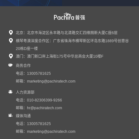
北京：北京市海淀区永丰路与北清路交汇四维图新大厦C座6层
横琴粤澳深度合作区：广东省珠海市横琴新区环岛东路1889号创意谷
感谢信｜普强蒲瑶女士受邀出席第四届链博会...
20栋D座一楼
近日，普强收到来自中国国际商会的感谢信，对普强C...
澳门：澳门新口岸上海街175号中华总商会大厦10楼F
商务合作
电话：13005781625
邮箱：
marketing@pachiratech.com
人力资源部
电话：010-82306399-9266
邮箱：
hr@pachiratech.com
媒体沟通
电话：13005781625
邮箱：
marketing@pachiratech.com