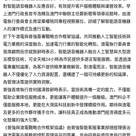
對智能語音機器人反應良好，有效提升客戶服務體驗與運營效率。早
上澳門行政長官岑浩輝及澳門中聯辦主任鄭新聰等領導巡館時，由澳
電執行委員會主席梁華權陪同專程視察展位，詳細了解智能語音機器
人的運作模式及進行互動。
於下午澳電與普強簽署戰略合作框架協議，共同推動人工智能技術與
電力業務的深度融合，加速電力行業的智能化轉型。澳電執行委員會
首席顧問岳宗斌致辭時表示，智能語音機器人融合人工智慧與大型語
言模型技術，可全天候24小時為市民提供多語言智能服務，並透過澳
電專屬知識庫，為客戶提供精準業務解答。對澳電而言，智能語音機
器人不僅優化了人力資源配置，還構建了一個可持續更新的知識庫，
為管理決策提供實時洞察。
普強首席執行官何國濤致辭時表示，當技術具備一定的能力，不僅能
幫助企業降低服務成本，更能讓客戶體驗提升一個層級。澳門科企不
僅能服務本地，更能在大灣區科技創新中發揮橋樑作用。期待與澳電
及更多的合作夥伴攜手合作，讓科技真正成為推動澳門經濟適度多元
化發展的強大引擎。
《普強與澳電戰略合作框架協議》由普強智能客服事業部總經理張治
與澳電客戶服務部總監周環宙共同簽署，並由招商投資促進局行政管