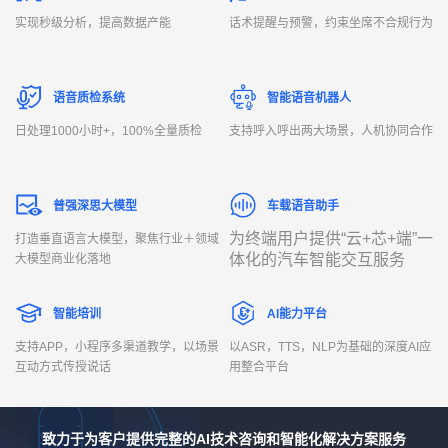
实现秒级分析，提高数据产能
话术提醒与预警，约束坐席不合规行为
语音质检系统
智能语音机器人
日处理1000小时+，100%全量质检
支持呼入呼出两大场景，人机协同合作
普强深思大模型
车载语音助手
为终端用户提供“云+芯+端”一
打造垂直语言大模型，聚焦行业＋领域
体化的汽车智能交互服务
大模型商业化落地
智能培训
AI能力平台
支持APP，小程序多渠道教学，以场景
以ASR，TTS，NLP为基础的深度AI应
互动方式传授说话
用整合平台
致力于为客户提供完整的AI技术咨询和智能化解决方案服务