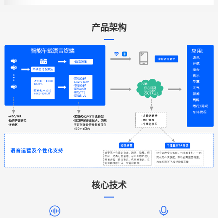
产品架构
行
业
痛
点
核心技术
行