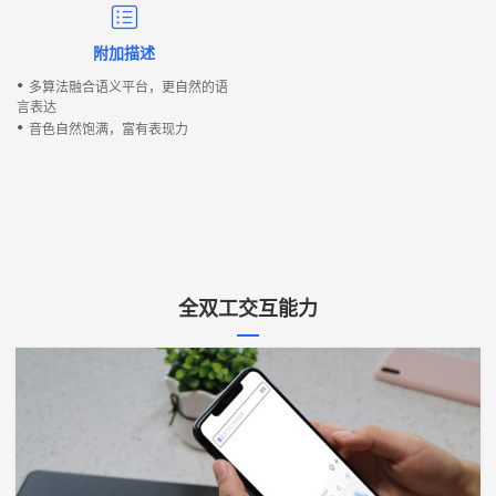
附加描述
•
多算法融合语义平台，更自然的语
言表达
•
音色自然饱满，富有表现力
全双工交互能力
行
业
痛
点